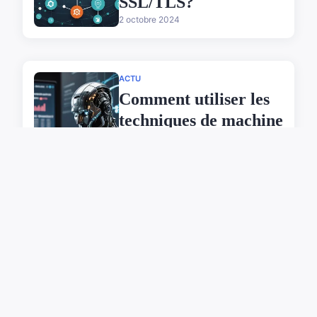
SSL/TLS?
2 octobre 2024
ACTU
Comment utiliser les
techniques de machine
learning pour
améliorer la sécurité
des transactions
financières?
2 octobre 2024
ACTU
Comment utiliser