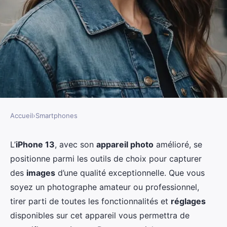
Accueil
›
Smartphones
SMARTPHONES
Quels sont les meilleurs
L’
iPhone 13
, avec son
appareil photo
amélioré, se
positionne parmi les outils de choix pour capturer
paramètres pour optimiser la
des
images
d’une qualité exceptionnelle. Que vous
qualité de l'appareil photo pour
soyez un photographe amateur ou professionnel,
des portraits sur un iPhone 13?
tirer parti de toutes les fonctionnalités et
réglages
disponibles sur cet appareil vous permettra de
Sandro
•
2 octobre 2024
•
5 min de lecture