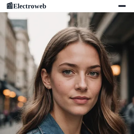
Electroweb
📰