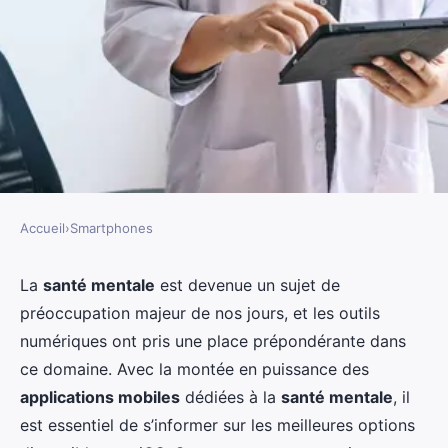
Accueil
›
Smartphones
SMARTPHONES
Quelles applications de suivi de
La
santé mentale
est devenue un sujet de
préoccupation majeur de nos jours, et les outils
la santé mentale sont
numériques ont pris une place prépondérante dans
recommandées pour iOS ?
ce domaine. Avec la montée en puissance des
applications mobiles
dédiées à la
santé mentale
, il
Sandro
•
29 août 2024
•
7 min de lecture
est essentiel de s’informer sur les meilleures options