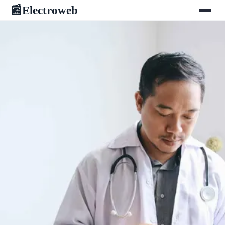
Electroweb
📰